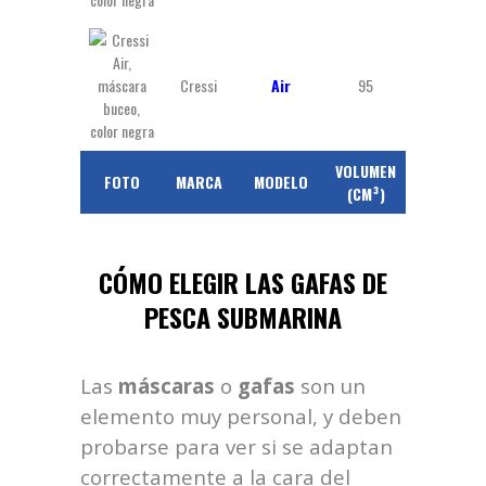
Cressi
Air
95
125
VOLUMEN
PESO
FOTO
MARCA
MODELO
PR
(CM³)
(GR)
CÓMO ELEGIR LAS GAFAS DE
PESCA SUBMARINA
Las
máscaras
o
gafas
son un
elemento muy personal, y deben
probarse para ver si se adaptan
correctamente a la cara del