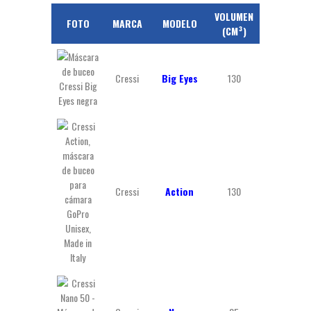
VOLUMEN
PESO
FOTO
MARCA
MODELO
PR
(CM³)
(GR)
Cressi
Big Eyes
130
200
Cressi
Action
130
190