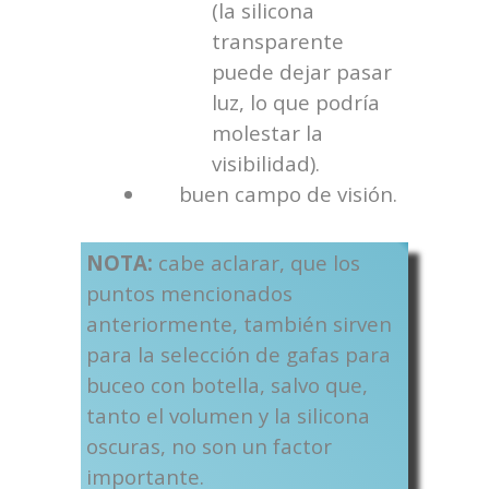
(la
silicona
transparente
puede dejar pasar
luz,
lo que podría
molestar la
visibilidad
).
buen campo de visión.
NOTA:
cabe aclarar, que los
puntos mencionados
anteriormente, también sirven
para la selección de gafas para
buceo con botella, salvo que,
tanto el volumen y la silicona
oscuras, no son un factor
importante.