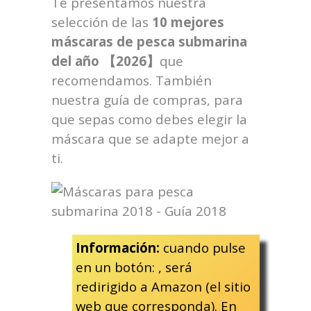
Te presentamos nuestra
selección de las
10 mejores
máscaras de pesca submarina
del año 【2026】
que
recomendamos. También
nuestra guía de compras, para
que sepas como debes elegir la
máscara que se adapte mejor a
ti.
Información:
cuando pulse
en un botón:
, será
redirigido a Amazon (el sitio
web que corresponda). En