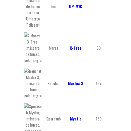
Omer
UP-M1C
-
-
Mares
X-Free
80
147
Beuchat
Maxlux S
127
185
Sporasub
Mystic
130
145