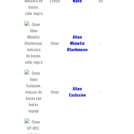
Cressi
Nano
85
125
Alien
Omer
Mimetic
-
-
Blackmoon
Alien
Omer
-
-
Exclusive